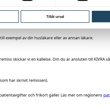
t du inte behöver boka tid för dessa undersökningar. När din
minuter, men du kan behöva reservera lite längre tid för he
Tillåt urval
ill exempel av din husläkare eller av annan läkare.
 remiss skickar vi en kallelse. Om du är ansluten till KIVRA
som har skrivit remissen).
atientavgifter och frikort gäller. Läs mer om regionens
pat