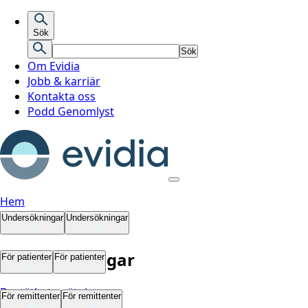
Sök
Sök
Om Evidia
Jobb & karriär
Kontakta oss
Podd Genomlyst
Hem
Undersökningar
Undersökningar
Undersökningar
För patienter
För patienter
Bentäthetsmätning
För patienter
För remittenter
För remittenter
Datortomografi