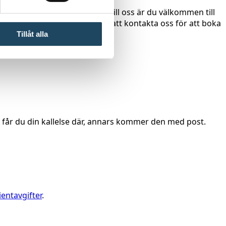
 läkare har skickat remissen till oss är du välkommen till
la besöket. Du kan även välja att kontakta oss för att boka
Tillåt alla
 så får du din kallelse där, annars kommer den med post.
ientavgifter
.