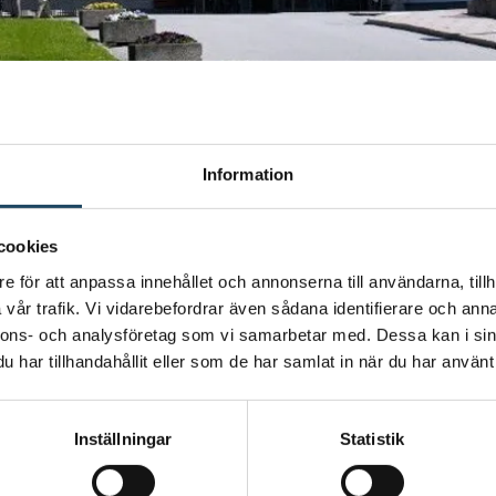
Information
mpel skelett- och lungröntgen) och ultraljud (ej foster).
cookies
e för att anpassa innehållet och annonserna till användarna, tillh
vår trafik. Vi vidarebefordrar även sådana identifierare och anna
nnons- och analysföretag som vi samarbetar med. Dessa kan i sin
har tillhandahållit eller som de har samlat in när du har använt 
Inställningar
Statistik