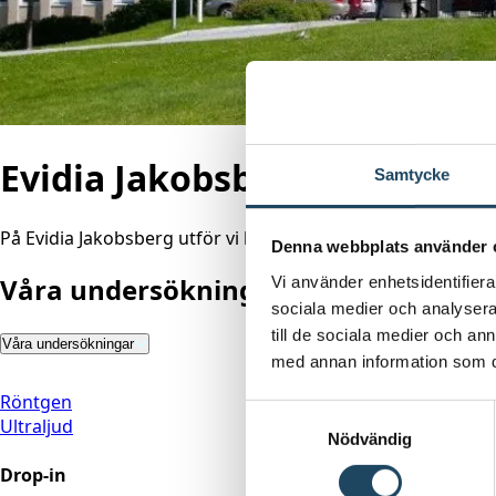
Evidia Jakobsberg Röntgen
Samtycke
På Evidia Jakobsberg utför vi konventionell röntgen (till exe
Denna webbplats använder 
Vi använder enhetsidentifierar
Våra undersökningar
sociala medier och analysera 
till de sociala medier och a
Våra undersökningar
med annan information som du 
Röntgen
Samtyckesval
Ultraljud
Nödvändig
Drop-in