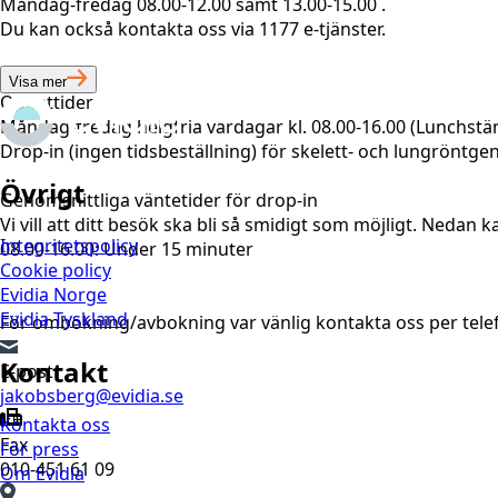
Måndag-fredag 08.00-12.00 samt 13.00-15.00 .
Du kan också kontakta oss via 1177 e-tjänster.
Visa mer
Öppettider
Måndag-fredag helgfria vardagar kl. 08.00-16.00 (Lunchstän
Drop-in (ingen tidsbeställning) för skelett- och lungröntge
Övrigt
Genomsnittliga väntetider för drop-in
Vi vill att ditt besök ska bli så smidigt som möjligt. Nedan
Integritetspolicy
08.00-16.00: Under 15 minuter
Cookie policy
Evidia Norge
Evidia Tyskland
För ombokning/avbokning var vänlig kontakta oss per telefon
Kontakt
E-post
jakobsberg@evidia.se
Kontakta oss
Fax
För press
010-451 61 09
Om Evidia