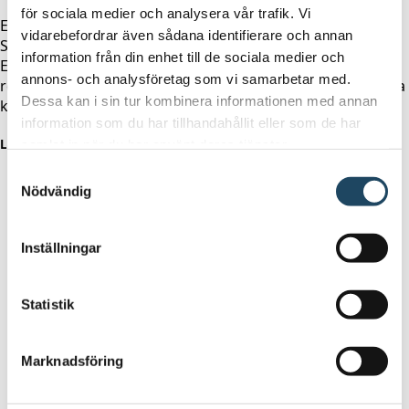
för sociala medier och analysera vår trafik. Vi
Evidia är en internationell radiologigrupp som finns i
vidarebefordrar även sådana identifierare och annan
Sverige, Norge, Tyskland, Storbritannien och i Baltikum.
information från din enhet till de sociala medier och
Evidia Sverige arbetar till största delen på uppdrag av
annons- och analysföretag som vi samarbetar med.
regioner och sjukhus men har också uppdrag från privata
Dessa kan i sin tur kombinera informationen med annan
kunder.
information som du har tillhandahållit eller som de har
Länkar
samlat in när du har använt deras tjänster.
Samtyckesval
Om Evidia
Nödvändig
Inställningar
Statistik
Marknadsföring