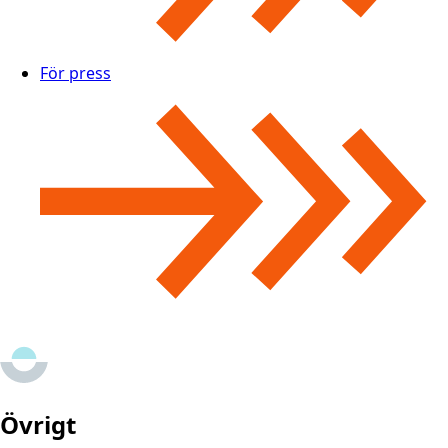
För press
Övrigt