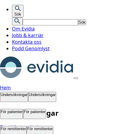
Sök
Sök
Om Evidia
Jobb & karriär
Kontakta oss
Podd Genomlyst
Hem
Undersökningar
Undersökningar
Undersökningar
För patienter
För patienter
Bentäthetsmätning
För patienter
För remittenter
För remittenter
Datortomografi