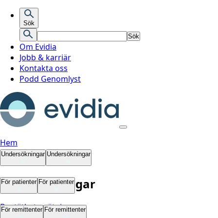
Sök
Sök
Om Evidia
Jobb & karriär
Kontakta oss
Podd Genomlyst
Hem
Undersökningar
Undersökningar
Undersökningar
För patienter
För patienter
Bentäthetsmätning
För patienter
För remittenter
För remittenter
Datortomografi