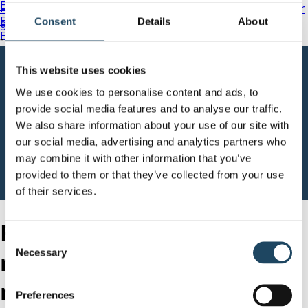
Evidia Rosenlund Röntgen
Fokalbehandling - samspel mellan urologer och radiologer
Evidia Sabbatsberg Röntgen
Consent
Details
About
ger hopp efter prostatacancerbesked
Evidia Sabbatsberg Mammografi
-
Evidia Samariterhemmet Mammografi
Evidia Skärholmen Röntgen
This website uses cookies
Evidia Sundsvall Röntgen
We use cookies to personalise content and ads, to
Evidia Täby Röntgen
provide social media features and to analyse our traffic.
Evidia Umeå Röntgen
Evidia Uppsala vid Elisabethsjukhuset
We also share information about your use of our site with
Evidia Vällingby Röntgen
our social media, advertising and analytics partners who
may combine it with other information that you’ve
provided to them or that they’ve collected from your use
of their services.
Fokalbehandling - samspel
Consent
Necessary
mellan urologer och
Selection
radiologer ger hopp efter
Preferences